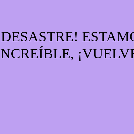
E DESASTRE! ESTA
INCREÍBLE, ¡VUELV