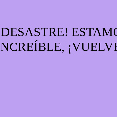
E DESASTRE! ESTA
INCREÍBLE, ¡VUELV